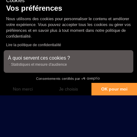
Cookies
Vos préférences
Nous utilisons des cookies pour personnaliser le contenu et améliorer
votre expérience. Vous pouvez accepter tous les cookies ou gérer vos
préférences et en savoir plus à tout moment dans notre
politique de
confidentialité
.
Lire la politique de confidentialité
À quoi servent ces cookies ?
Statistiques et mesure d'audience
Consentements certifiés par
Non merci
Je choisis
OK pour moi
Plateforme de Gestion du Consentement : Personnalisez vos Options
Axeptio consent
Notre plateforme vous permet d'adapter et de gérer vos paramètres de confidential
Centre esthétique à Lyon : centre de médecine
Maison Yokō