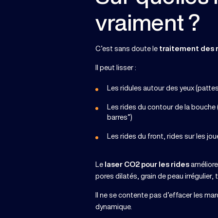
vraiment ?
C’est sans doute le
traitement des r
Il peut lisser :
Les ridules autour des yeux (pattes
Les rides du contour de la bouche (
barres”)
Les rides du front, rides sur les jo
Le
laser CO2 pour les rides
améliore
pores dilatés, grain de peau irrégulier, 
Il ne se contente pas d’effacer les ma
dynamique.