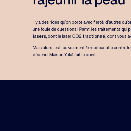
Il y a des rides qu’on porte avec fierté, d’autres qu’o
une foule de questions ! Parmi les traitements qui
lasers,
dont le
laser CO2
fractionné,
dont vous av
Mais alors, est-ce vraiment
le
meilleur allié contre 
dépend. Maison Yokō fait le point.