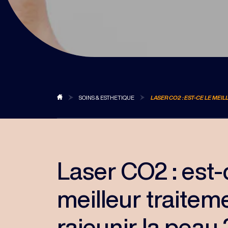
BLOG
SOINS & ESTHETIQUE
LASER CO2 : EST-CE LE MEI
Laser CO2 : est-
meilleur traitem
rajeunir la peau 