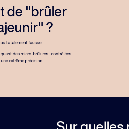
it de "brûler
ajeunir" ?
t pas totalement fausse.
quant des micro-brûlures…contrôlées.
c une extrême précision.
Sur quelles r