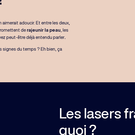
n aimerait adoucir. Et entre les deux,
 promettent de
rajeunir la peau
, les
ez peut-être déjà entendu parler
.
les signes du temps ? Eh bien, ça
Les lasers fr
quoi ?