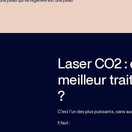
 une peau qui se régénère est une peau
Laser CO2 : 
meilleur tra
?
C’est l’un des plus puissants, sans auc
Il faut :