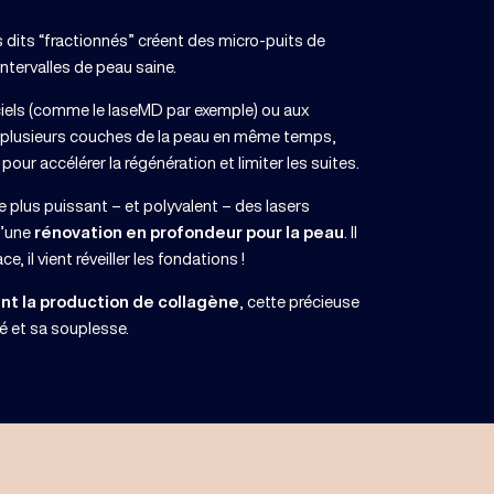
rs dits “fractionnés” créent des micro-puits de
intervalles de peau saine.
ciels (comme le laseMD par exemple) ou aux
ur plusieurs couches de la peau en même temps,
our accélérer la régénération et limiter les suites.
 le plus puissant – et polyvalent – des lasers
d’une
rénovation en profondeur pour la peau
. Il
e, il vient réveiller les fondations !
nt la production de collagène
, cette précieuse
é et sa souplesse.