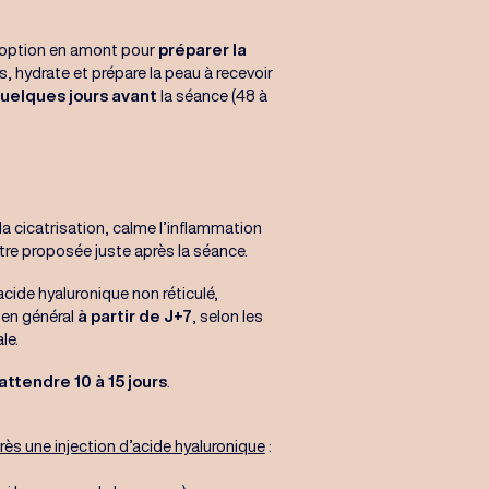
e option en amont pour
préparer la
es, hydrate et prépare la peau à recevoir
uelques jours avant
la séance (48 à
 la cicatrisation, calme l’inflammation
 être proposée juste après la séance.
 acide hyaluronique non réticulé,
e en général
à partir de J+7
, selon les
le.
attendre 10 à 15 jours
.
près une injection d’acide hyaluronique
: