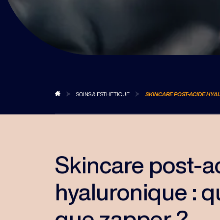
BLOG
SOINS & ESTHETIQUE
SKINCARE POST-ACIDE HYAL
Skincare post-a
hyaluronique : q
que zapper ?