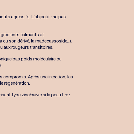
ifs agressifs. L’objectif : ne pas
ingrédients calmants et
 ou son dérivé, la madecassoside...).
 aux rougeurs transitoires.
ronique bas poids moléculaire ou
.
ns compromis. Après une injection, les
de régénération.
sant type zinc/cuivre si la peau tire :