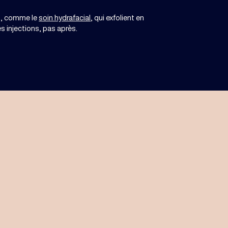
t
, comme le
soin hydrafacial
, qui exfolient en
s injections, pas après.