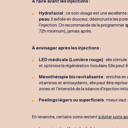
À faire avant les injections :
Hydrafacial
: ce soin visage est une excellent
peau
. Il exfolie en douceur, désincruste les por
l’injection. On recommande de le programmer
q
72h minimum), jamais après.
À envisager après les injections :
LED médicale (Lumière rouge)
: elle stimule
et optimise la régénération tissulaire. Elle peut
Mésothérapie bio revitalisante
: enrichie en
vitamines et antioxydants, elle peut être repris
zones et l’intensité de la séance d’injection initia
Peelings légers ou superficiels
: mieux vaut
En revanche, certains soins restent
à éviter juste a