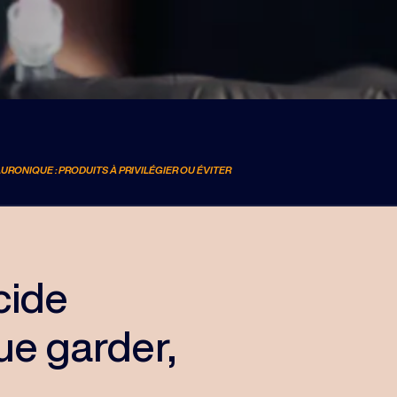
URONIQUE : PRODUITS À PRIVILÉGIER OU ÉVITER
cide
ue garder,