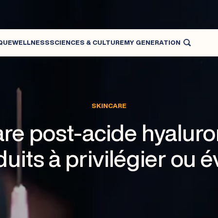
QUE
WELLNESS
SCIENCES & CULTURE
MY GENERATION
MÉDECINE ESTHÉTIQUE ET CENTRE LASER ESTHÉTIQUE
SKINCARE
re post-acide hyaluro
uits à privilégier ou é