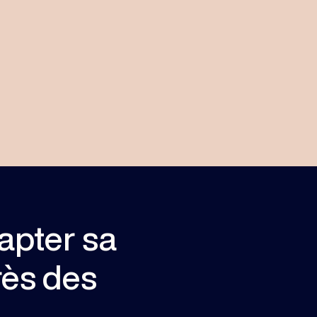
apter sa
rès des