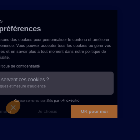
Cookies
Vos préférences
Nous utilisons des cookies pour personnaliser le contenu et améliorer
votre expérience. Vous pouvez accepter tous les cookies ou gérer vos
préférences et en savoir plus à tout moment dans notre
politique de
confidentialité
.
Lire la politique de confidentialité
À quoi servent ces cookies ?
Statistiques et mesure d'audience
Consentements certifiés par
Non merci
Je choisis
OK pour moi
Plateforme de Gestion du Consentement : Personnalisez vos Options
Axeptio consent
Notre plateforme vous permet d'adapter et de gérer vos paramètres de confidential