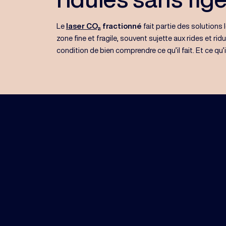
Le
laser CO₂
fractionné
fait partie des solutions 
zone fine et fragile, souvent sujette aux rides et rid
condition de bien comprendre ce qu’il fait. Et ce qu’il