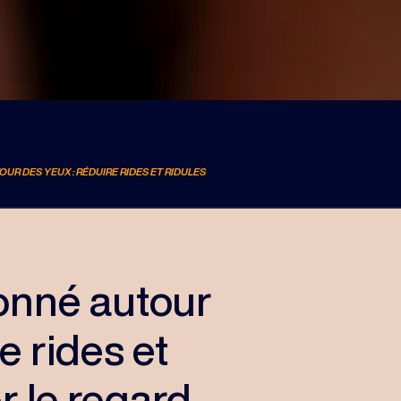
UR DES YEUX : RÉDUIRE RIDES ET RIDULES
ionné autour
e rides et
r le regard