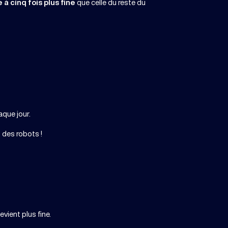
 à cinq fois plus fine
que celle du reste du
que jour.
 des robots !
vient plus fine.