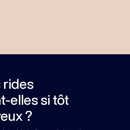
 rides
-elles si tôt
yeux ?