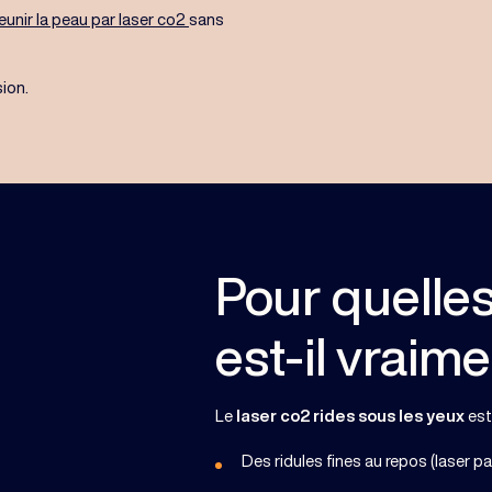
jeunir la peau par laser co2
sans
sion.
Pour quelles
est-il vraim
Le
laser co2 rides sous les yeux
est
Des ridules fines au repos (laser pa