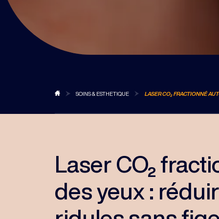
BLOG
SOINS & ESTHETIQUE
LASER CO₂ FRACTIONNÉ AUTO
Laser CO₂ fract
des yeux : réduir
ridules sans fige