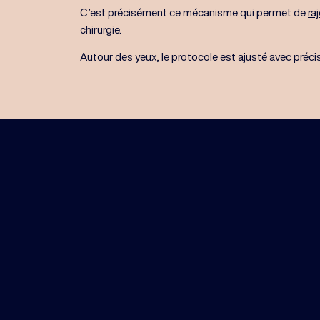
C’est précisément ce mécanisme qui permet de
ra
chirurgie.
Autour des yeux, le protocole est ajusté avec préci