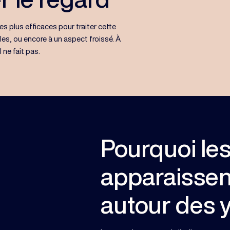
les plus efficaces pour traiter cette
ules, ou encore à un aspect froissé. À
 ne fait pas.
Pourquoi les
apparaissent
autour des 