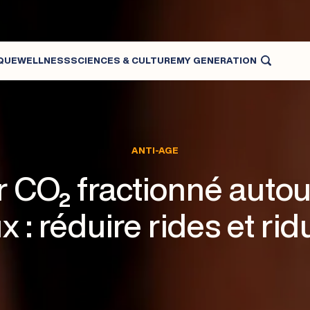
QUE
WELLNESS
SCIENCES & CULTURE
MY GENERATION
MÉDECINE ESTHÉTIQUE ET CENTRE LASER ESTHÉTIQUE
ANTI-AGE
r CO₂ fractionné autou
x : réduire rides et rid