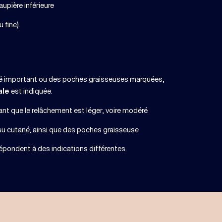
upière inférieure
 fine).
?
ané important ou des poches graisseuses marquées,
ale
est indiquée.
 tant que le relâchement est léger, voire modéré.
ssu cutané, ainsi que des poches graisseuse
épondent à des indications différentes.