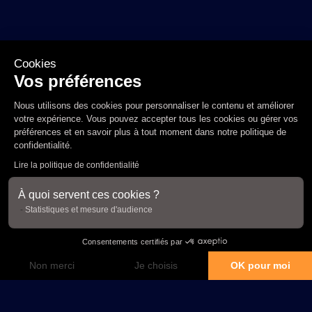
Cookies
Vos préférences
Nous utilisons des cookies pour personnaliser le contenu et améliorer
votre expérience. Vous pouvez accepter tous les cookies ou gérer vos
préférences et en savoir plus à tout moment dans notre
politique de
confidentialité
.
Lire la politique de confidentialité
À quoi servent ces cookies ?
Statistiques et mesure d'audience
Consentements certifiés par
Non merci
Je choisis
OK pour moi
Plateforme de Gestion du Consentement : Personnalisez vos Options
Axeptio consent
Notre plateforme vous permet d'adapter et de gérer vos paramètres de confidential