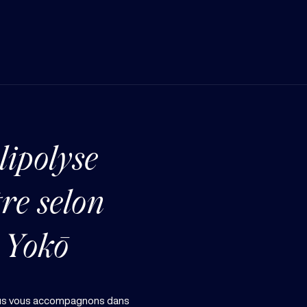
lipolyse
re selon
 Yokō
ous vous accompagnons dans