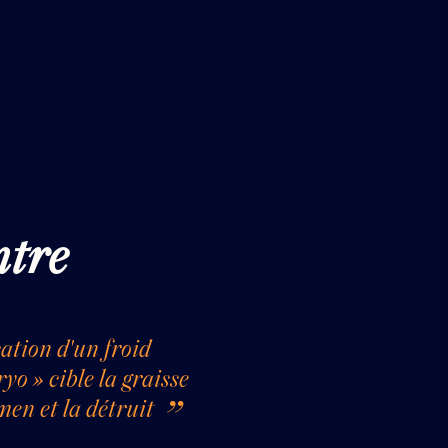
ntre
cation d'un froid
ryo » cible la graisse
men et la détruit