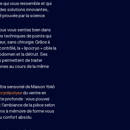
te qui vous ressemble et qui
 des solutions innovantes,
té prouvée par la science.
ous vous sentiez bien dans
es techniques de pointe qui
ur, sans chirurgie. Grâce à
contrôlé, la « lipocryo » cible la
abdomen et la détruit. Ses
 permettent de traiter
ones au cours de la même
ultra sensoriel de Maison Yokō
cryolipolyse
du ventre en
nte profonde : vous pouvez
t l’ambiance de la pièce selon
ins à mémoire de forme vous
u confort absolu.