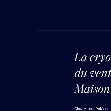
La cryo
du vent
Maison
Chez Maison Yokō, n