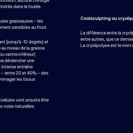
e incision, aucune chirurgie
ivités dans la foulée.
Coolsculpting ou cryolip
llules graisseuses – les
ement sensibles au froid.
La différence entre la cryol
entre autres, que ce dernier
nt (jusqu’à -10 degrés) et
La cryolipolyse est le nom 
 au niveau de la graisse
u ventre inférieur)
va déclencher une
 intense entraîne
e – entre 20 et 40% – des
ommager les tissus
cellules vont ensuite être
s voies naturelles.