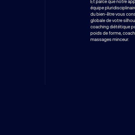
Et parce que notre app
équipe pluridisciplinai
du bien-être vous cons
globale de votre silhou
coaching diététique po
poids de forme, coachi
massages minceur.