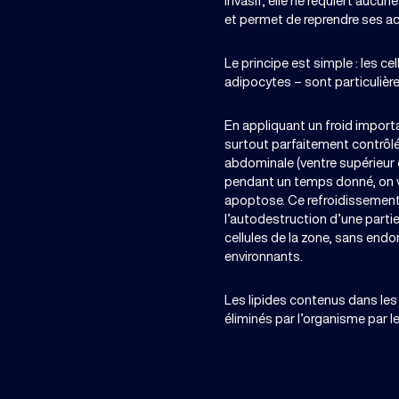
invasif, elle ne requiert aucun
et permet de reprendre ses act
Le principe est simple : les ce
adipocytes – sont particulièr
En appliquant un froid importa
surtout parfaitement contrôlé
abdominale (ventre supérieur o
pendant un temps donné, on 
apoptose. Ce refroidissement
l’autodestruction d’une parti
cellules de la zone, sans end
environnants.
Les lipides contenus dans les 
éliminés par l’organisme par le