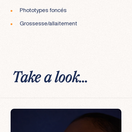
Phototypes foncés
Grossesse/allaitement
Take a look...
Coup d'éclat
Rides & ridules
Lésions cutanées bénignes
Le DiagnoSkin
Radiofréquence microneedling
Traitement LaseMD™️