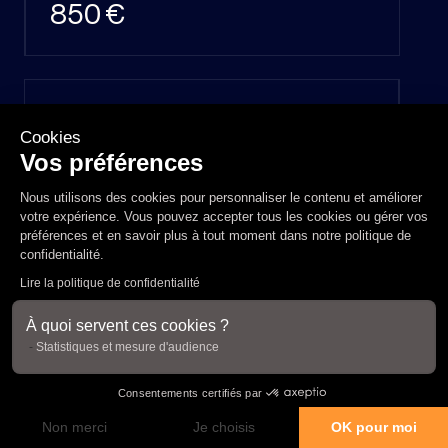
850 €
SOIN
Cookies
PlexR
Vos préférences
Nous utilisons des cookies pour personnaliser le contenu et améliorer
votre expérience. Vous pouvez accepter tous les cookies ou gérer vos
DÉTAILS
préférences et en savoir plus à tout moment dans notre
politique de
3 séances
confidentialité
.
Lire la politique de confidentialité
PRIX
À quoi servent ces cookies ?
1000 €
Statistiques et mesure d'audience
Consentements certifiés par
Non merci
Je choisis
OK pour moi