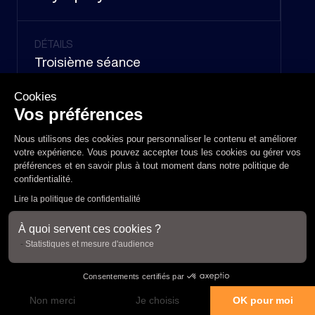
DÉTAILS
Troisième séance
Cookies
PRIX
Vos préférences
320 €
Nous utilisons des cookies pour personnaliser le contenu et améliorer
votre expérience. Vous pouvez accepter tous les cookies ou gérer vos
préférences et en savoir plus à tout moment dans notre
politique de
confidentialité
.
Lire la politique de confidentialité
SOINS
Cryolipolyse 2 zones
À quoi servent ces cookies ?
Statistiques et mesure d'audience
Consentements certifiés par
DÉTAILS
Non merci
Je choisis
OK pour moi