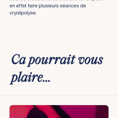
en effet faire plusieurs séances de
cryolipolyse.
Ca pourrait vous
plaire...
Cryolipolyse
Cryolipolyse du ventre
Cryolipolyse des cuisses
Cryolipolyse des Genoux
Cryolipolyse du double menton
Perte de poids
Cellulite
Ventre plat
Adieu vergetures
EM Sculpt Neo